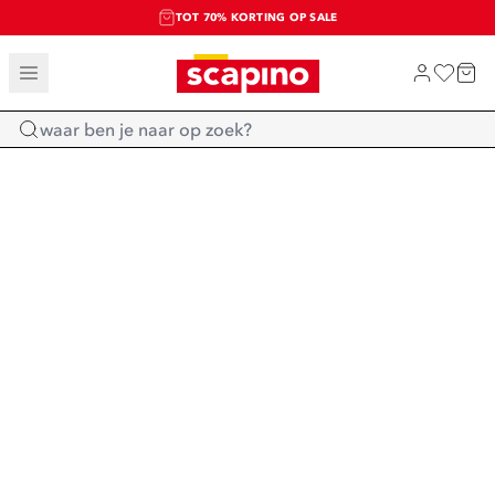
TOT 70% KORTING OP SALE
SALE: LAATSTE KANS!
SHOP NIEUW
Home