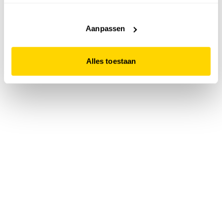
accepteert. Dit doe je door op "Alles toestaan" te klikken.
Liever geen cookies? Hou er dan rekening mee dat de
website niet optimaal functioneert.
Aanpassen
Alles toestaan