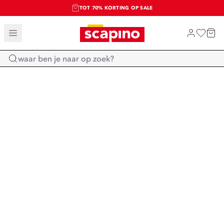
TOT 70% KORTING OP SALE
SALE: LAATSTE KANS!
SHOP NIEUW
Home