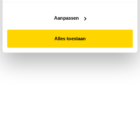
accepteert. Dit doe je door op "Alles toestaan" te klikken.
Liever geen cookies? Hou er dan rekening mee dat de
website niet optimaal functioneert.
Aanpassen
Alles toestaan