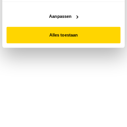
accepteert. Dit doe je door op "Alles toestaan" te klikken.
Liever geen cookies? Hou er dan rekening mee dat de
website niet optimaal functioneert.
Aanpassen
Alles toestaan