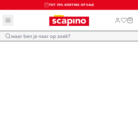
TOT 70% KORTING OP SALE
SALE: LAATSTE KANS!
SHOP NIEUW
Home