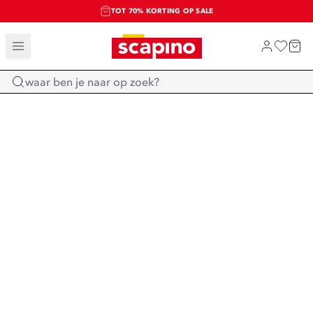
TOT 70% KORTING OP SALE
SALE: LAATSTE KANS!
SHOP NIEUW
Home