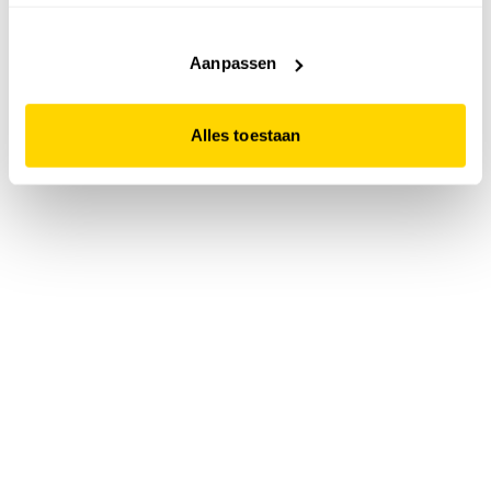
accepteert. Dit doe je door op "Alles toestaan" te klikken.
Liever geen cookies? Hou er dan rekening mee dat de
website niet optimaal functioneert.
Aanpassen
Alles toestaan