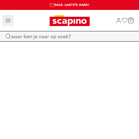
SALE: LAATSTE KANS!
TOT 70% KORTING OP SALE
SHOP NIEUW
Home