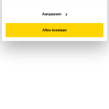
accepteert. Dit doe je door op "Alles toestaan" te klikken.
Liever geen cookies? Hou er dan rekening mee dat de
website niet optimaal functioneert.
Aanpassen
Alles toestaan