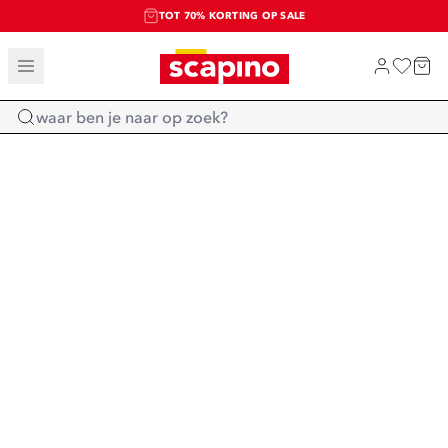
TOT 70% KORTING OP SALE
SALE: LAATSTE KANS!
SHOP NIEUW
Home