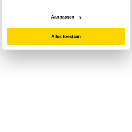
accepteert. Dit doe je door op "Alles toestaan" te klikken.
Liever geen cookies? Hou er dan rekening mee dat de
website niet optimaal functioneert.
Aanpassen
Alles toestaan