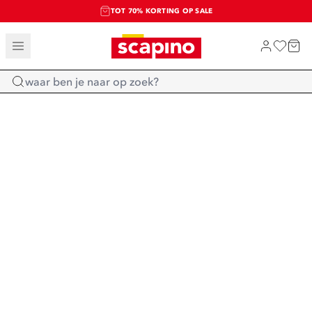
TOT 70% KORTING OP SALE
SALE: LAATSTE KANS!
SHOP NIEUW
Home