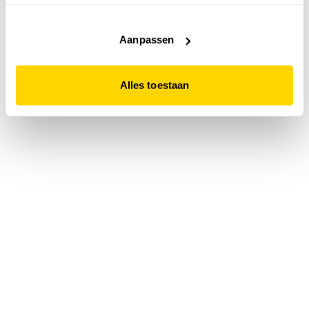
accepteert. Dit doe je door op "Alles toestaan" te klikken.
Liever geen cookies? Hou er dan rekening mee dat de
website niet optimaal functioneert.
Aanpassen
Alles toestaan