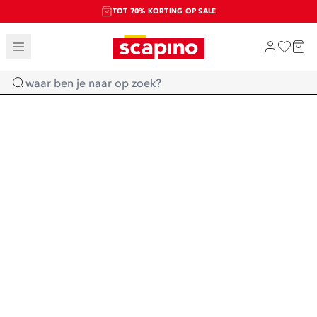
TOT 70% KORTING OP SALE
SALE: LAATSTE KANS!
SHOP NIEUW
Home