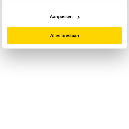
accepteert. Dit doe je door op "Alles toestaan" te klikken.
Liever geen cookies? Hou er dan rekening mee dat de
website niet optimaal functioneert.
Aanpassen
Alles toestaan