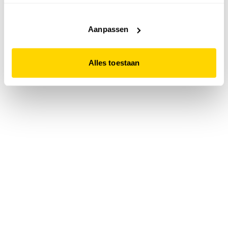
accepteert. Dit doe je door op "Alles toestaan" te klikken.
Liever geen cookies? Hou er dan rekening mee dat de
website niet optimaal functioneert.
Aanpassen
Alles toestaan