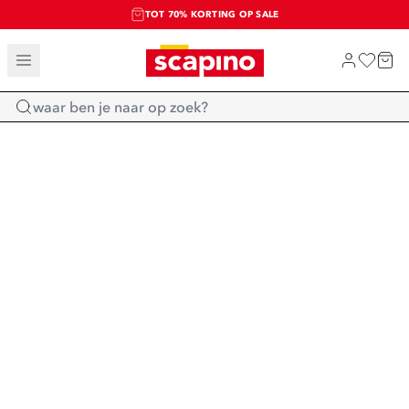
TOT 70% KORTING OP SALE
SALE: LAATSTE KANS!
SHOP NIEUW
Home