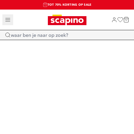
TOT 70% KORTING OP SALE
SALE: LAATSTE KANS!
SHOP NIEUW
Home