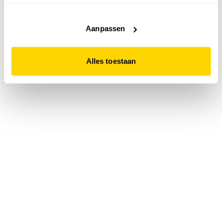
accepteert. Dit doe je door op "Alles toestaan" te klikken.
Liever geen cookies? Hou er dan rekening mee dat de
website niet optimaal functioneert.
Aanpassen
Alles toestaan