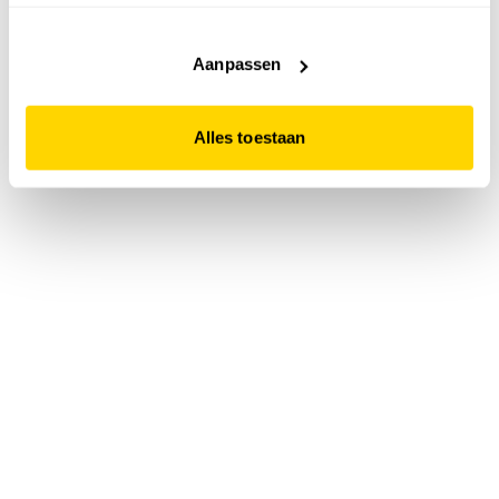
accepteert. Dit doe je door op "Alles toestaan" te klikken.
Liever geen cookies? Hou er dan rekening mee dat de
website niet optimaal functioneert.
Aanpassen
Alles toestaan