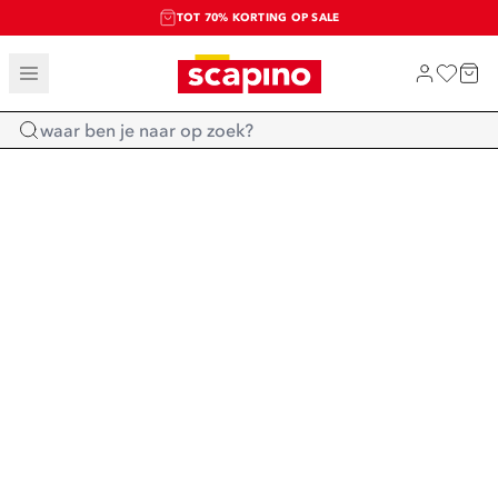
TOT 70% KORTING OP SALE
SALE: LAATSTE KANS!
SHOP NIEUW
Home