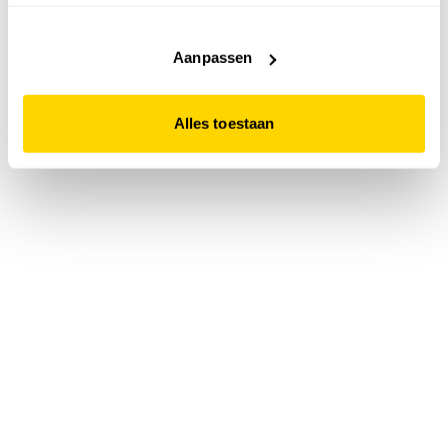
accepteert. Dit doe je door op "Alles toestaan" te klikken.
Liever geen cookies? Hou er dan rekening mee dat de
website niet optimaal functioneert.
Aanpassen
Alles toestaan