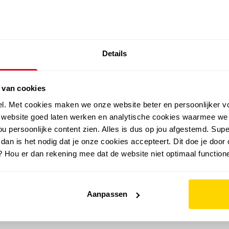
SALE: LAATSTE KANS!
Details
outdoor
zomer
merken
folder
sale
 van cookies
el. Met cookies maken we onze website beter en persoonlijker v
e website goed laten werken en analytische cookies waarmee we
u persoonlijke content zien. Alles is dus op jou afgestemd. Supe
 dan is het nodig dat je onze cookies accepteert. Dit doe je door 
? Hou er dan rekening mee dat de website niet optimaal functione
Aanpassen