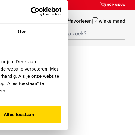
SHOP NIEUW
mijn account
favorieten
winkelmand
Over
oor jou. Denk aan
 de website verbeteren. Met
rhandig. Als je onze website
op "Alles toestaan" te
ert.
Alles toestaan