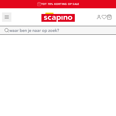
TOT 70% KORTING OP SALE
SALE: LAATSTE KANS!
SHOP NIEUW
Home