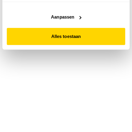
accepteert. Dit doe je door op "Alles toestaan" te klikken.
Liever geen cookies? Hou er dan rekening mee dat de
website niet optimaal functioneert.
Aanpassen
Alles toestaan