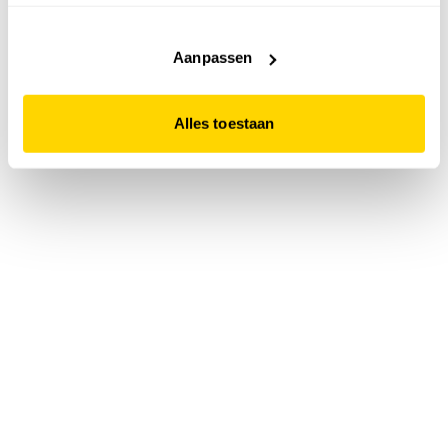
accepteert. Dit doe je door op "Alles toestaan" te klikken.
Liever geen cookies? Hou er dan rekening mee dat de
website niet optimaal functioneert.
Aanpassen
Alles toestaan