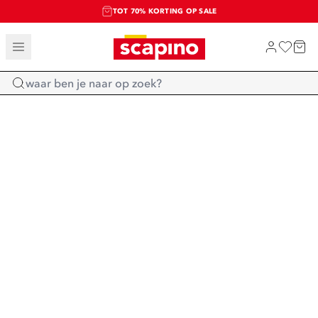
TOT 70% KORTING OP SALE
SALE: LAATSTE KANS!
SHOP NIEUW
Home