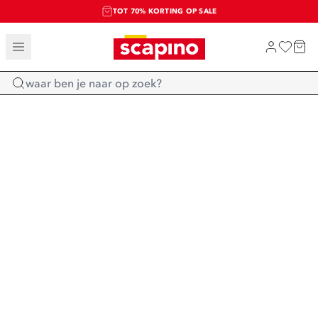
TOT 70% KORTING OP SALE
SALE: LAATSTE KANS!
SHOP NIEUW
Home