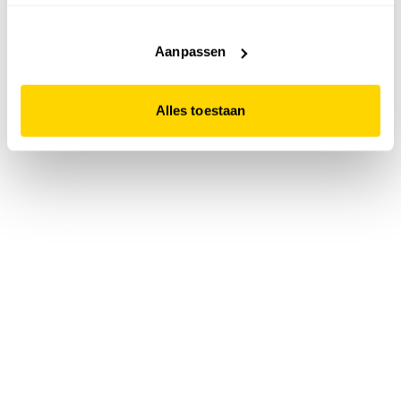
accepteert. Dit doe je door op "Alles toestaan" te klikken.
Liever geen cookies? Hou er dan rekening mee dat de
website niet optimaal functioneert.
Aanpassen
Alles toestaan