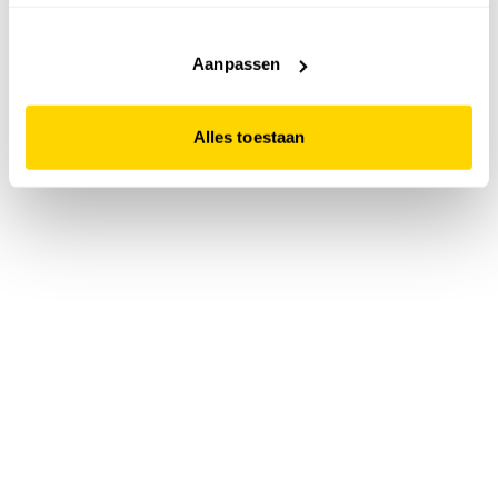
accepteert. Dit doe je door op "Alles toestaan" te klikken.
Liever geen cookies? Hou er dan rekening mee dat de
website niet optimaal functioneert.
Aanpassen
Alles toestaan