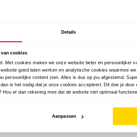
SALE: LAATSTE KANS!
Details
outdoor
zomer
merken
folder
sale
 van cookies
el. Met cookies maken we onze website beter en persoonlijker v
e website goed laten werken en analytische cookies waarmee we
u persoonlijke content zien. Alles is dus op jou afgestemd. Supe
 dan is het nodig dat je onze cookies accepteert. Dit doe je door 
? Hou er dan rekening mee dat de website niet optimaal functione
Aanpassen