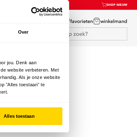
SHOP NIEUW
mijn account
favorieten
winkelmand
Over
oor jou. Denk aan
 de website verbeteren. Met
rhandig. Als je onze website
op "Alles toestaan" te
ert.
Alles toestaan