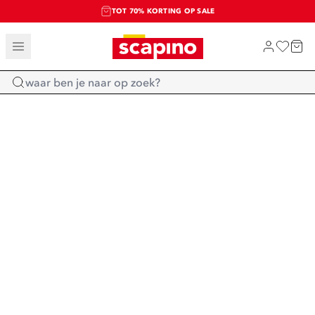
TOT 70% KORTING OP SALE
SALE: LAATSTE KANS!
SHOP NIEUW
Home