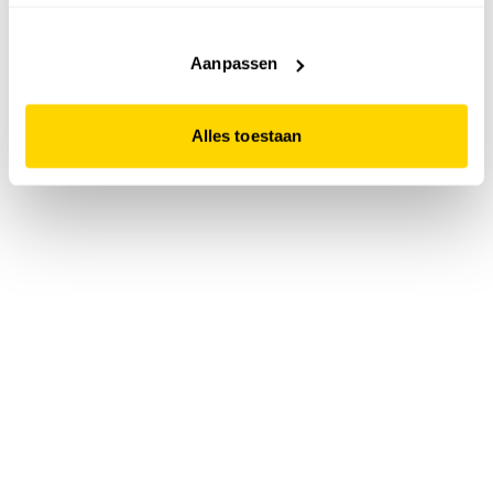
accepteert. Dit doe je door op "Alles toestaan" te klikken.
Liever geen cookies? Hou er dan rekening mee dat de
website niet optimaal functioneert.
Aanpassen
Alles toestaan