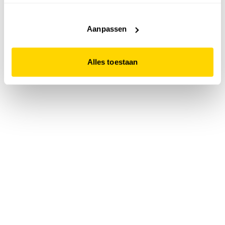
accepteert. Dit doe je door op "Alles toestaan" te klikken.
Liever geen cookies? Hou er dan rekening mee dat de
website niet optimaal functioneert.
Aanpassen
Alles toestaan