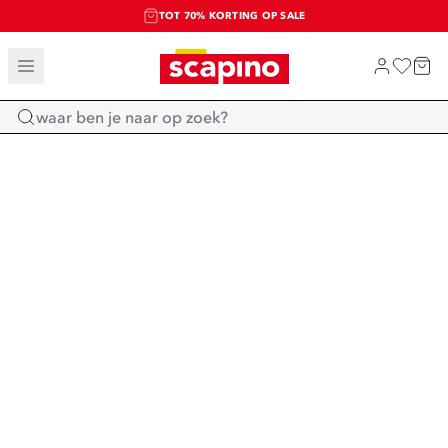
TOT 70% KORTING OP SALE
SALE: LAATSTE KANS!
SHOP NIEUW
Home