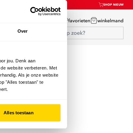
SHOP NIEUW
mijn account
favorieten
winkelmand
Over
oor jou. Denk aan
 de website verbeteren. Met
rhandig. Als je onze website
op "Alles toestaan" te
ert.
Alles toestaan