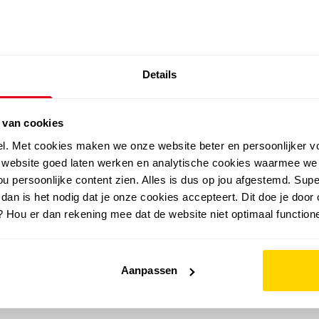
SALE: LAATSTE KANS!
Details
outdoor
zomer
merken
folder
sale
 van cookies
el. Met cookies maken we onze website beter en persoonlijker v
e website goed laten werken en analytische cookies waarmee we
u persoonlijke content zien. Alles is dus op jou afgestemd. Supe
 dan is het nodig dat je onze cookies accepteert. Dit doe je door 
? Hou er dan rekening mee dat de website niet optimaal functione
Aanpassen