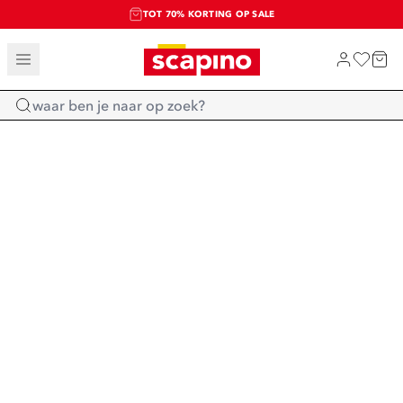
TOT 70% KORTING OP SALE
SALE: LAATSTE KANS!
SHOP NIEUW
Home