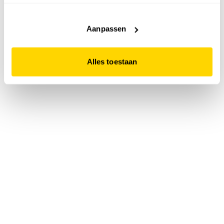
accepteert. Dit doe je door op "Alles toestaan" te klikken.
Liever geen cookies? Hou er dan rekening mee dat de
website niet optimaal functioneert.
Aanpassen
Alles toestaan