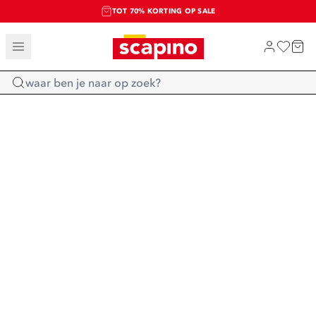
TOT 70% KORTING OP SALE
SALE: LAATSTE KANS!
SHOP NIEUW
Home