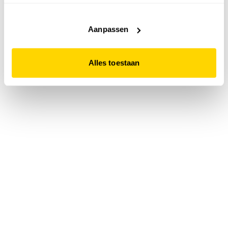
accepteert. Dit doe je door op "Alles toestaan" te klikken.
Liever geen cookies? Hou er dan rekening mee dat de
website niet optimaal functioneert.
Aanpassen
Alles toestaan