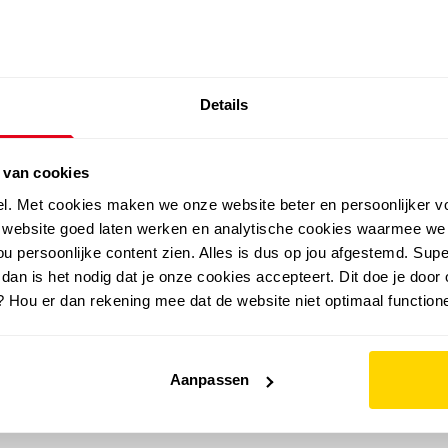
SALE: LAATSTE KANS!
Details
outdoor
zomer
merken
folder
sale
 van cookies
el. Met cookies maken we onze website beter en persoonlijker v
e website goed laten werken en analytische cookies waarmee we
u persoonlijke content zien. Alles is dus op jou afgestemd. Supe
 dan is het nodig dat je onze cookies accepteert. Dit doe je door 
? Hou er dan rekening mee dat de website niet optimaal functione
Aanpassen