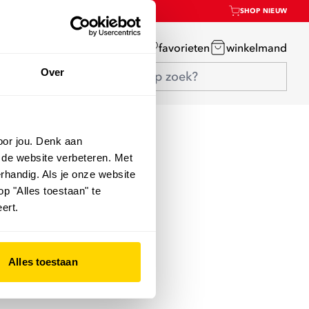
SHOP NIEUW
mijn account
favorieten
winkelmand
Over
oor jou. Denk aan
 de website verbeteren. Met
rhandig. Als je onze website
op "Alles toestaan" te
ert.
Alles toestaan