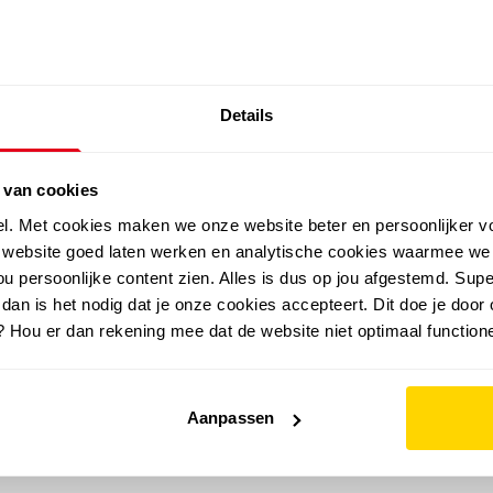
SALE: LAATSTE KANS!
Details
outdoor
zomer
merken
folder
sale
 van cookies
el. Met cookies maken we onze website beter en persoonlijker v
e website goed laten werken en analytische cookies waarmee we
u persoonlijke content zien. Alles is dus op jou afgestemd. Supe
 dan is het nodig dat je onze cookies accepteert. Dit doe je door 
? Hou er dan rekening mee dat de website niet optimaal functione
Aanpassen