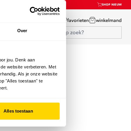
SHOP NIEUW
mijn account
favorieten
winkelmand
Over
oor jou. Denk aan
 de website verbeteren. Met
rhandig. Als je onze website
op "Alles toestaan" te
ert.
Alles toestaan