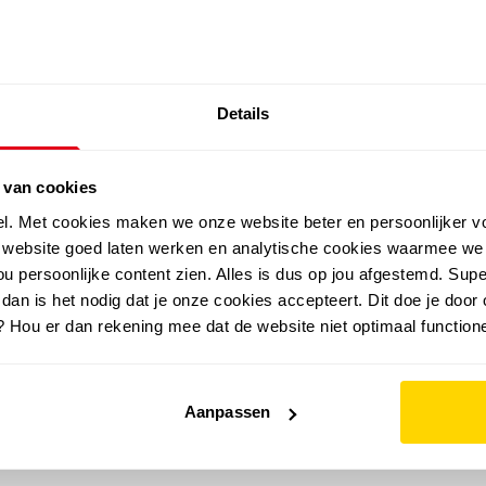
SALE: LAATSTE KANS!
Details
outdoor
zomer
merken
folder
sale
 van cookies
el. Met cookies maken we onze website beter en persoonlijker v
e website goed laten werken en analytische cookies waarmee we
u persoonlijke content zien. Alles is dus op jou afgestemd. Supe
 dan is het nodig dat je onze cookies accepteert. Dit doe je door 
? Hou er dan rekening mee dat de website niet optimaal functione
Aanpassen