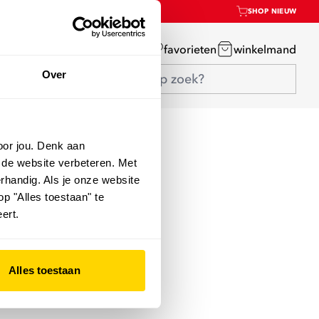
SHOP NIEUW
mijn account
favorieten
winkelmand
Over
oor jou. Denk aan
 de website verbeteren. Met
rhandig. Als je onze website
op "Alles toestaan" te
ert.
Alles toestaan