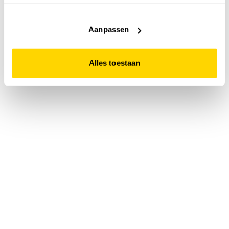
accepteert. Dit doe je door op "Alles toestaan" te klikken.
Liever geen cookies? Hou er dan rekening mee dat de
website niet optimaal functioneert.
Aanpassen
Alles toestaan