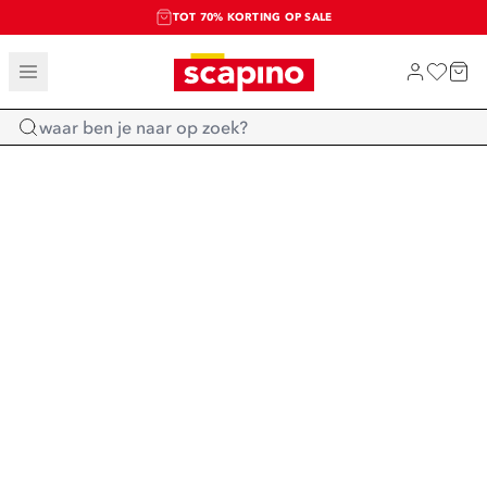
TOT 70% KORTING OP SALE
SALE: LAATSTE KANS!
SHOP NIEUW
Home