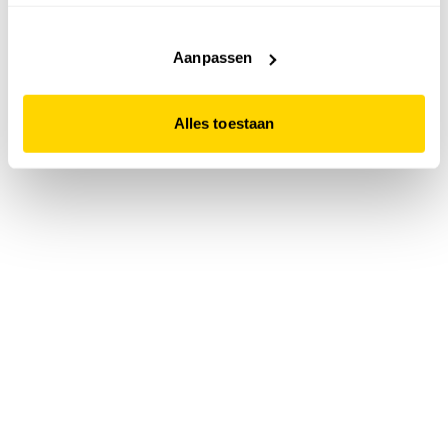
accepteert. Dit doe je door op "Alles toestaan" te klikken.
Liever geen cookies? Hou er dan rekening mee dat de
website niet optimaal functioneert.
Aanpassen
Alles toestaan