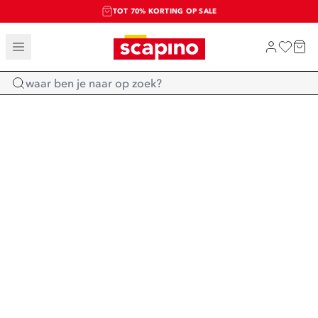
TOT 70% KORTING OP SALE
SALE: LAATSTE KANS!
SHOP NIEUW
Home