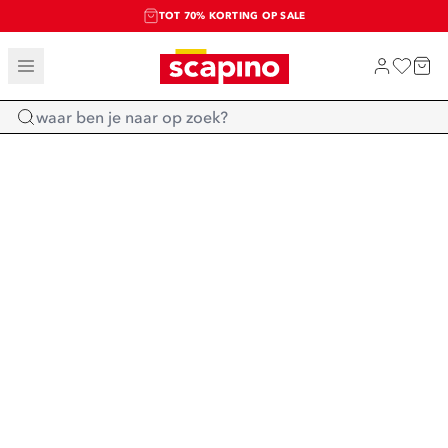
TOT 70% KORTING OP SALE
SALE: LAATSTE KANS!
SHOP NIEUW
Home