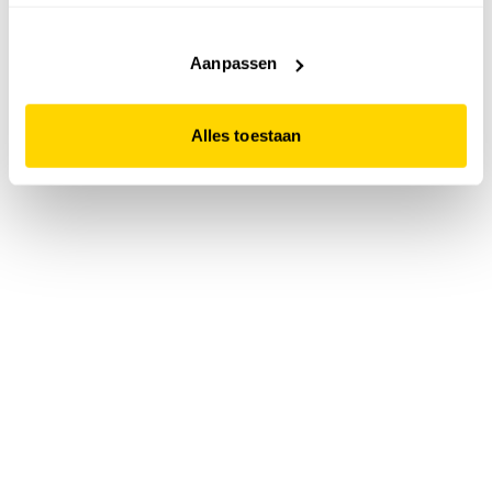
accepteert. Dit doe je door op "Alles toestaan" te klikken.
Liever geen cookies? Hou er dan rekening mee dat de
website niet optimaal functioneert.
Aanpassen
Alles toestaan