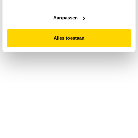
accepteert. Dit doe je door op "Alles toestaan" te klikken.
Liever geen cookies? Hou er dan rekening mee dat de
website niet optimaal functioneert.
Aanpassen
Alles toestaan