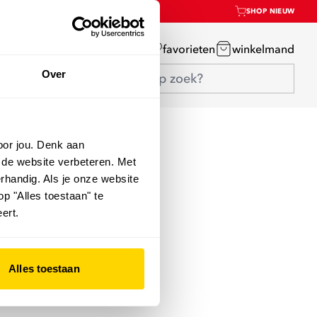
SHOP NIEUW
mijn account
favorieten
winkelmand
Over
oor jou. Denk aan
 de website verbeteren. Met
rhandig. Als je onze website
op "Alles toestaan" te
ert.
Alles toestaan