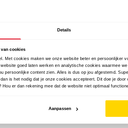
SALE: LAATSTE KANS!
Details
outdoor
zomer
merken
folder
sale
 van cookies
el. Met cookies maken we onze website beter en persoonlijker v
e website goed laten werken en analytische cookies waarmee we
u persoonlijke content zien. Alles is dus op jou afgestemd. Supe
 dan is het nodig dat je onze cookies accepteert. Dit doe je door 
? Hou er dan rekening mee dat de website niet optimaal functione
Aanpassen