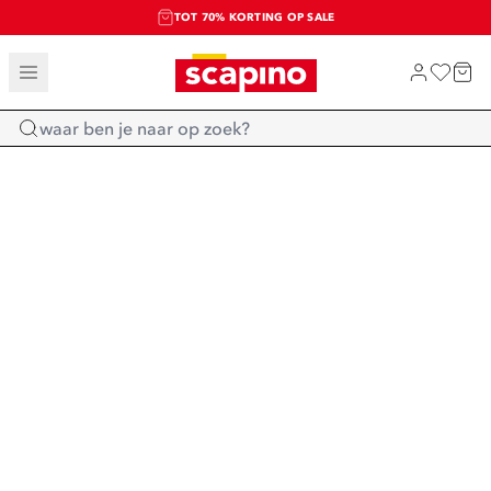
TOT 70% KORTING OP SALE
SALE: LAATSTE KANS!
SHOP NIEUW
Home