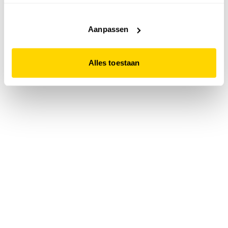
accepteert. Dit doe je door op "Alles toestaan" te klikken.
Liever geen cookies? Hou er dan rekening mee dat de
website niet optimaal functioneert.
Aanpassen
Alles toestaan