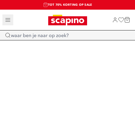
TOT 70% KORTING OP SALE
SALE: LAATSTE KANS!
SHOP NIEUW
Home