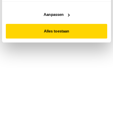
accepteert. Dit doe je door op "Alles toestaan" te klikken.
Liever geen cookies? Hou er dan rekening mee dat de
website niet optimaal functioneert.
Aanpassen
Alles toestaan