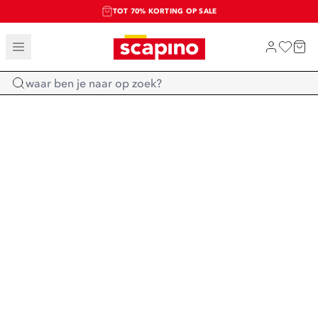
TOT 70% KORTING OP SALE
SALE: LAATSTE KANS!
SHOP NIEUW
Home