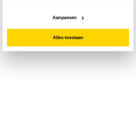
accepteert. Dit doe je door op "Alles toestaan" te klikken.
Liever geen cookies? Hou er dan rekening mee dat de
website niet optimaal functioneert.
Aanpassen
Alles toestaan