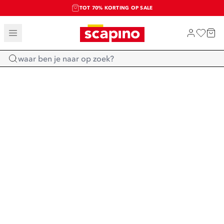
TOT 70% KORTING OP SALE
SALE: LAATSTE KANS!
SHOP NIEUW
Home