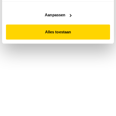
accepteert. Dit doe je door op "Alles toestaan" te klikken.
Liever geen cookies? Hou er dan rekening mee dat de
website niet optimaal functioneert.
Aanpassen
Alles toestaan