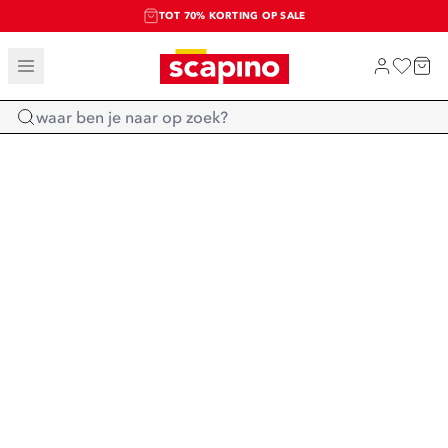
TOT 70% KORTING OP SALE
SALE: LAATSTE KANS!
SHOP NIEUW
Home