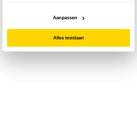
accepteert. Dit doe je door op "Alles toestaan" te klikken.
Liever geen cookies? Hou er dan rekening mee dat de
website niet optimaal functioneert.
Aanpassen
Alles toestaan