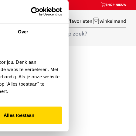
SHOP NIEUW
mijn account
favorieten
winkelmand
Over
oor jou. Denk aan
 de website verbeteren. Met
rhandig. Als je onze website
op "Alles toestaan" te
ert.
Alles toestaan