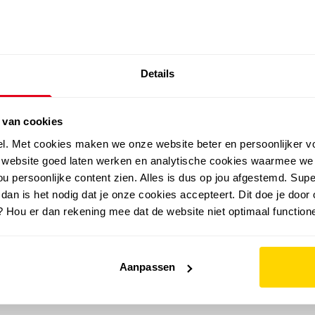
EXTRA ARTIKELEN IN DE SALE
Details
outdoor
zomer
merken
folder
sale
 van cookies
el. Met cookies maken we onze website beter en persoonlijker v
e website goed laten werken en analytische cookies waarmee we
u persoonlijke content zien. Alles is dus op jou afgestemd. Supe
 dan is het nodig dat je onze cookies accepteert. Dit doe je door 
? Hou er dan rekening mee dat de website niet optimaal functione
Aanpassen