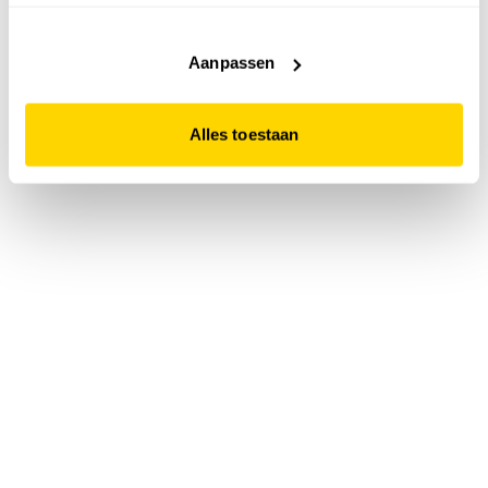
accepteert. Dit doe je door op "Alles toestaan" te klikken.
Liever geen cookies? Hou er dan rekening mee dat de
website niet optimaal functioneert.
Aanpassen
Alles toestaan