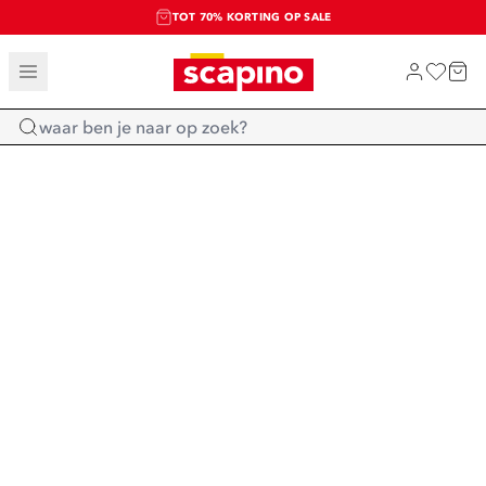
TOT 70% KORTING OP SALE
SALE: LAATSTE KANS!
SHOP NIEUW
Home