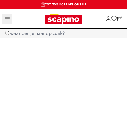
TOT 70% KORTING OP SALE
SALE: LAATSTE KANS!
SHOP NIEUW
Home