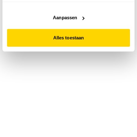
accepteert. Dit doe je door op "Alles toestaan" te klikken.
Liever geen cookies? Hou er dan rekening mee dat de
website niet optimaal functioneert.
Aanpassen
Alles toestaan