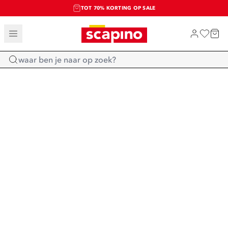
TOT 70% KORTING OP SALE
SALE: LAATSTE KANS!
SHOP NIEUW
Home