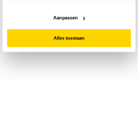
accepteert. Dit doe je door op "Alles toestaan" te klikken.
Liever geen cookies? Hou er dan rekening mee dat de
website niet optimaal functioneert.
Aanpassen
Alles toestaan