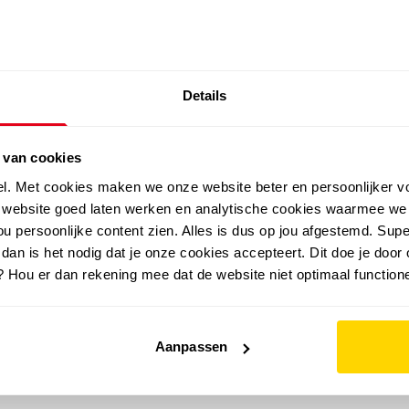
SALE: LAATSTE KANS!
Details
outdoor
zomer
merken
folder
sale
 van cookies
el. Met cookies maken we onze website beter en persoonlijker v
e website goed laten werken en analytische cookies waarmee we
u persoonlijke content zien. Alles is dus op jou afgestemd. Supe
 dan is het nodig dat je onze cookies accepteert. Dit doe je door 
? Hou er dan rekening mee dat de website niet optimaal functione
Aanpassen