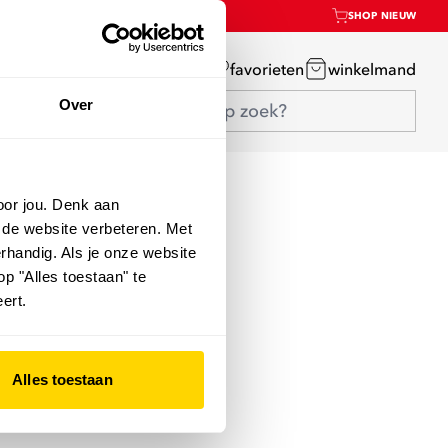
SHOP NIEUW
mijn account
favorieten
winkelmand
Over
oor jou. Denk aan
 de website verbeteren. Met
rhandig. Als je onze website
op "Alles toestaan" te
ert.
Alles toestaan