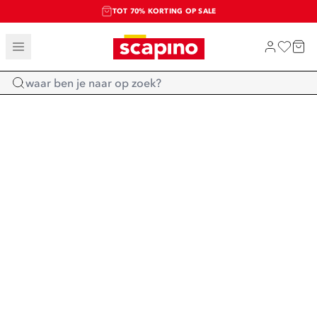
TOT 70% KORTING OP SALE
SALE: LAATSTE KANS!
SHOP NIEUW
Home