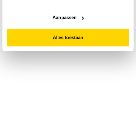
accepteert. Dit doe je door op "Alles toestaan" te klikken.
Liever geen cookies? Hou er dan rekening mee dat de
website niet optimaal functioneert.
Aanpassen
Alles toestaan