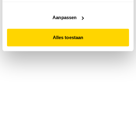
accepteert. Dit doe je door op "Alles toestaan" te klikken.
Liever geen cookies? Hou er dan rekening mee dat de
website niet optimaal functioneert.
Aanpassen
Alles toestaan