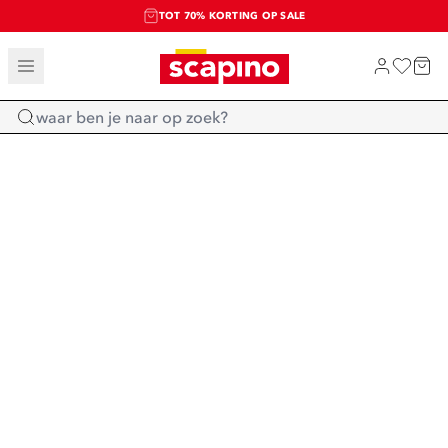
TOT 70% KORTING OP SALE
SALE: LAATSTE KANS!
SHOP NIEUW
Home