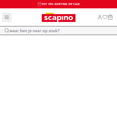
TOT 70% KORTING OP SALE
SALE: LAATSTE KANS!
SHOP NIEUW
Home