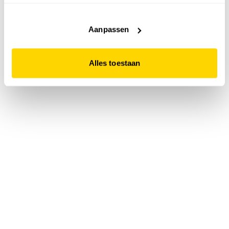
accepteert. Dit doe je door op "Alles toestaan" te klikken.
Liever geen cookies? Hou er dan rekening mee dat de
website niet optimaal functioneert.
Aanpassen
Alles toestaan