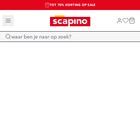
TOT 70% KORTING OP SALE
SALE: LAATSTE KANS!
SHOP NIEUW
Home