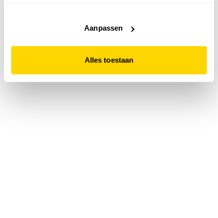
accepteert. Dit doe je door op "Alles toestaan" te klikken.
Liever geen cookies? Hou er dan rekening mee dat de
website niet optimaal functioneert.
Aanpassen
Alles toestaan