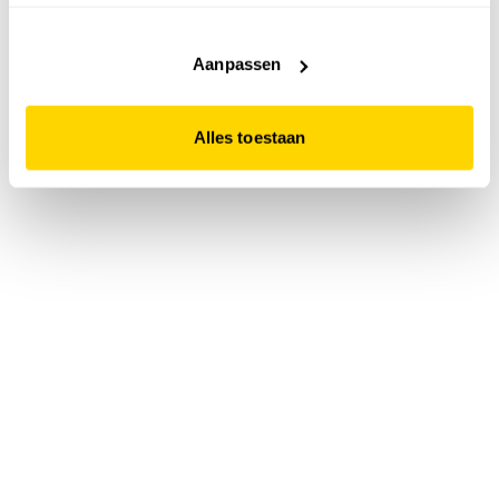
accepteert. Dit doe je door op "Alles toestaan" te klikken.
Liever geen cookies? Hou er dan rekening mee dat de
website niet optimaal functioneert.
Aanpassen
Alles toestaan