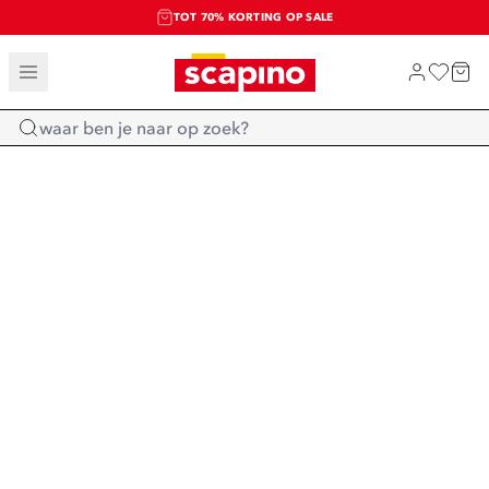
TOT 70% KORTING OP SALE
SALE: LAATSTE KANS!
SHOP NIEUW
Home