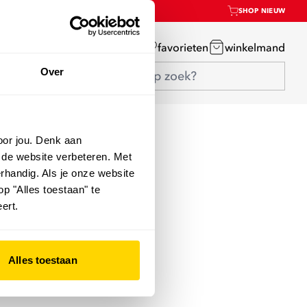
SHOP NIEUW
mijn account
favorieten
winkelmand
Over
oor jou. Denk aan
 de website verbeteren. Met
rhandig. Als je onze website
op "Alles toestaan" te
ert.
Alles toestaan