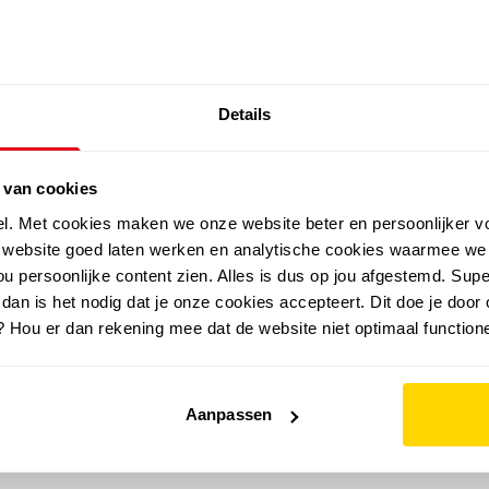
SALE: LAATSTE KANS!
Details
outdoor
zomer
merken
folder
sale
 van cookies
el. Met cookies maken we onze website beter en persoonlijker v
e website goed laten werken en analytische cookies waarmee we
u persoonlijke content zien. Alles is dus op jou afgestemd. Supe
 dan is het nodig dat je onze cookies accepteert. Dit doe je door 
? Hou er dan rekening mee dat de website niet optimaal functione
Aanpassen