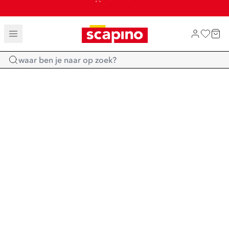
SHOP NIEUW
TOT 70% KORTING OP SALE
SALE: LAATSTE KANS!
Home