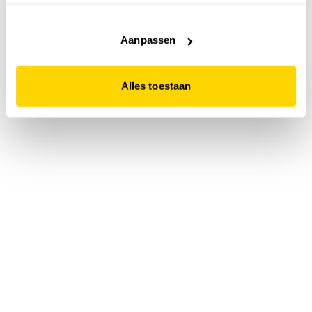
accepteert. Dit doe je door op "Alles toestaan" te klikken.
Liever geen cookies? Hou er dan rekening mee dat de
website niet optimaal functioneert.
Aanpassen
Alles toestaan