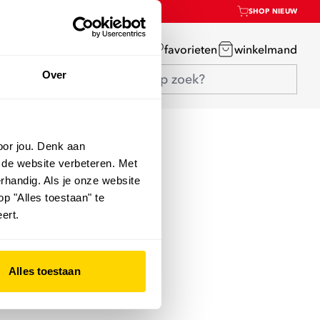
SHOP NIEUW
mijn account
favorieten
winkelmand
Over
oor jou. Denk aan
 de website verbeteren. Met
rhandig. Als je onze website
op "Alles toestaan" te
ert.
Alles toestaan