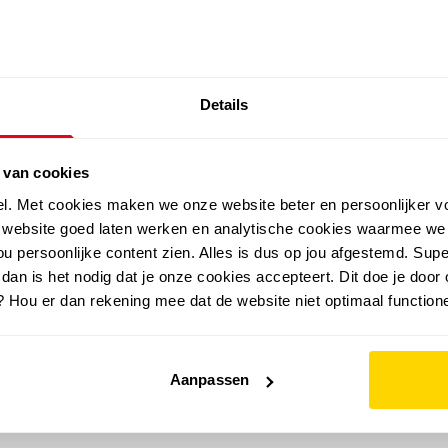
SALE: LAATSTE KANS!
Details
outdoor
zomer
merken
folder
sale
 van cookies
el. Met cookies maken we onze website beter en persoonlijker v
e website goed laten werken en analytische cookies waarmee we
u persoonlijke content zien. Alles is dus op jou afgestemd. Supe
 dan is het nodig dat je onze cookies accepteert. Dit doe je door 
? Hou er dan rekening mee dat de website niet optimaal functione
Aanpassen