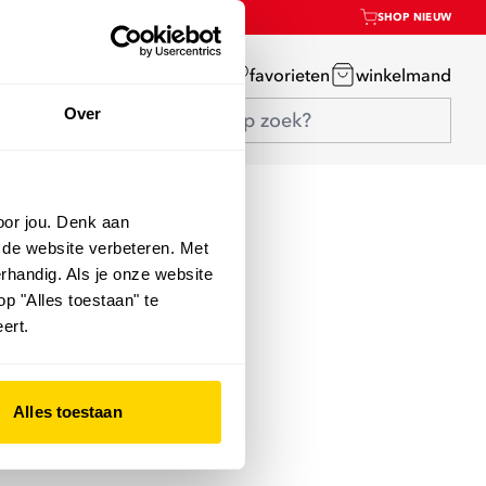
SHOP NIEUW
mijn account
favorieten
winkelmand
Over
oor jou. Denk aan
 de website verbeteren. Met
rhandig. Als je onze website
op "Alles toestaan" te
ert.
Alles toestaan