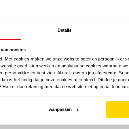
SALE: LAATSTE KANS!
Details
outdoor
zomer
merken
folder
sale
 van cookies
el. Met cookies maken we onze website beter en persoonlijker v
e website goed laten werken en analytische cookies waarmee we
u persoonlijke content zien. Alles is dus op jou afgestemd. Supe
 dan is het nodig dat je onze cookies accepteert. Dit doe je door 
? Hou er dan rekening mee dat de website niet optimaal functione
Aanpassen